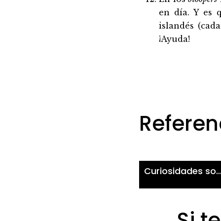
en día. Y es 
islandés (cad
¡Ayuda!
Referenc
Curiosidades sobre Islandia (según i
Si t