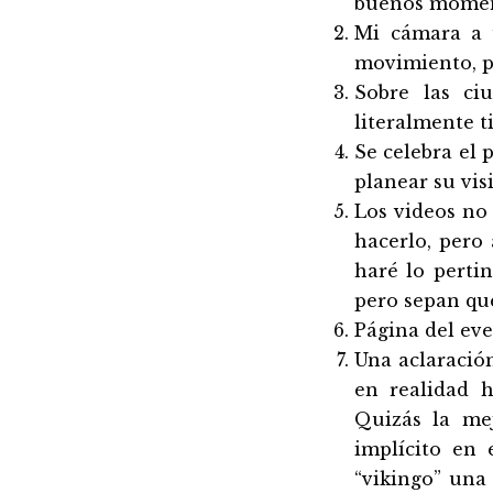
buenos momento
Mi cámara a 
movimiento, p
Sobre las ci
literalmente 
Se celebra el 
planear su visi
Los videos no
hacerlo, pero
haré lo perti
pero sepan qu
Página del ev
Una aclaració
en realidad 
Quizás la me
implícito en 
“vikingo” una