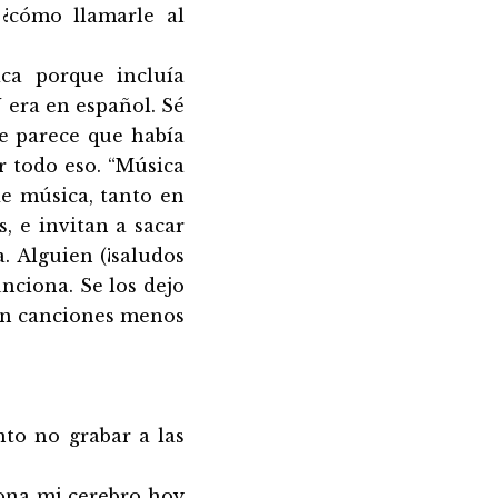
 ¿cómo llamarle al
ca porque incluía
J era en español. Sé
e parece que había
r todo eso. “Música
e música, tanto en
, e invitan a sacar
. Alguien (¡saludos
nciona. Se los dejo
son canciones menos
to no grabar a las
ona mi cerebro hoy