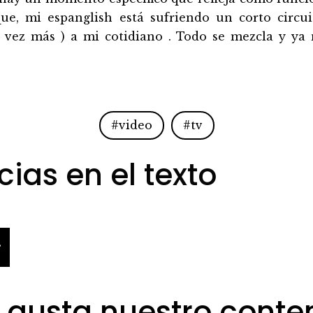
que, mi espanglish está sufriendo un corto circui
a vez más ) a mi cotidiano . Todo se mezcla y ya 
#video
#tv
ias en el texto
nternet)
e gusta nuestro conte