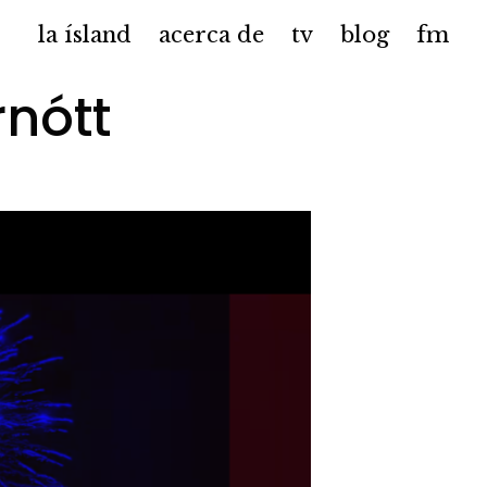
la ísland
acerca de
tv
blog
fm
nótt