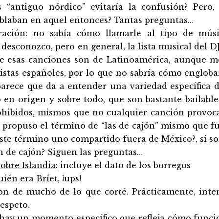
s “antiguo nórdico” evitaría la confusión? Pero,
blaban en aquel entonces? Tantas preguntas…
ración: no sabía cómo llamarle al tipo de músi
desconozco, pero en general, la lista musical del D
 esas canciones son de Latinoamérica, aunque m
istas españoles, por lo que no sabría cómo engloba
arece que da a entender una variedad específica d
en origen y sobre todo, que son bastante bailables
rohibidos, mismos que no cualquier canción provoca
) propuso el término de “las de cajón” mismo que fu
 este término uno compartido fuera de México?, si 
n de cajón? Siguen las preguntas…
obre Islandia
: incluye el dato de los borregos
ién era Bríet, ¡ups!
on de mucho de lo que corté. Prácticamente, inten
espeto.
hay un momento específico que refleja cómo funci