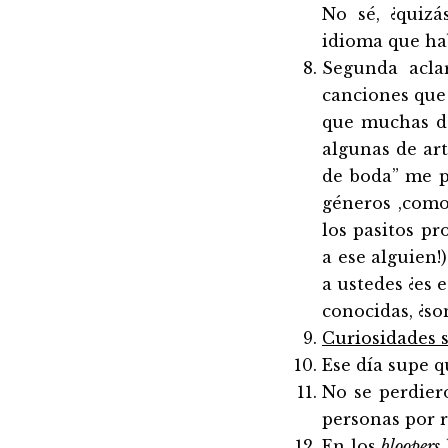
No sé, ¿quizá
idioma que ha
Segunda acla
canciones que 
que muchas de
algunas de art
de boda” me p
géneros ,como 
los pasitos p
a ese alguien!
a ustedes ¿es
conocidas, ¿so
Curiosidades s
Ese día supe qu
No se perdier
personas por r
En los
bloopers