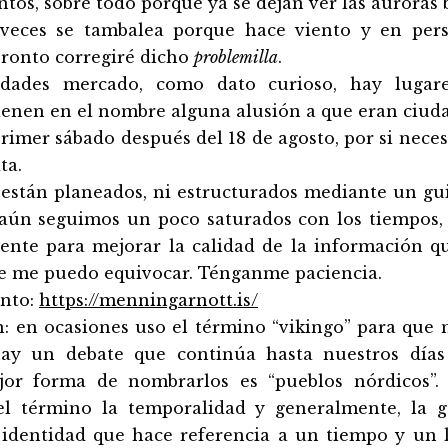
s, sobre todo porque ya se dejan ver las auroras 
veces se tambalea porque hace viento y en pers
ronto corregiré dicho
problemilla
.
udades mercado, como dato curioso, hay luga
tienen en el nombre alguna alusión a que eran ciud
primer sábado después del 18 de agosto, por si neces
ta.
 están planeados, ni estructurados mediante un gu
 aún seguimos un poco saturados con los tiempos, 
nente para mejorar la calidad de la información q
e me puedo equivocar. Ténganme paciencia.
ento:
https://menningarnott.is/
n: en ocasiones uso el término “vikingo” para que
hay un debate que continúa hasta nuestros días
jor forma de nombrarlos es “pueblos nórdicos”
el término la temporalidad y generalmente, la 
 identidad que hace referencia a un tiempo y un 