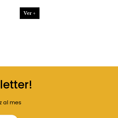
Ver +
etter!
z al mes