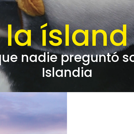
la ísland
que nadie preguntó s
Islandia