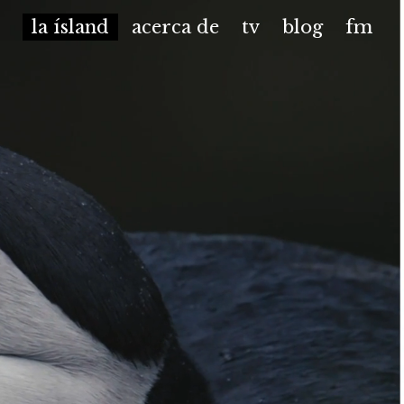
la ísland
acerca de
tv
blog
fm