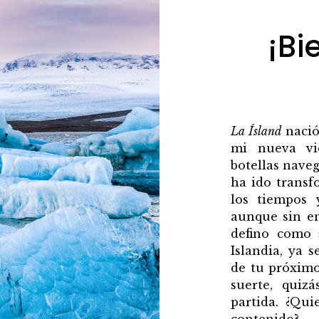
¡Bi
La Ísland
nació
mi nueva vi
botellas naveg
ha ido trans
los tiempos
aunque sin en
defino como
Islandia, ya 
de tu próximo
suerte, quiz
partida. ¿Qui
contenido?