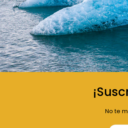
¡Susc
No te m