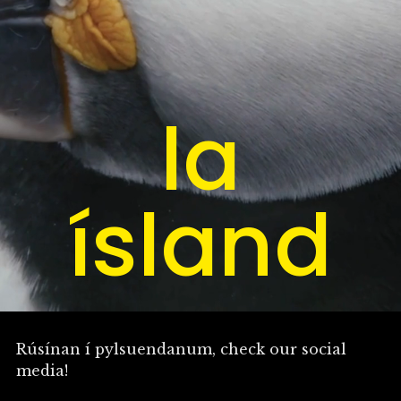
la
ísland
Rúsínan í pylsuendanum, check our social
media!