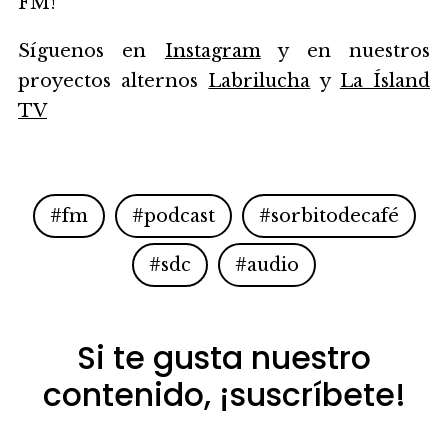
FM!
Síguenos en
Instagram
y en nuestros
proyectos alternos
Labrilucha
y
La Ísland
TV
#fm
#podcast
#sorbitodecafé
#sdc
#audio
Si te gusta nuestro
contenido, ¡suscríbete!