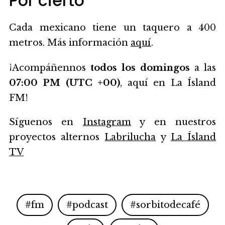
Por cierto
Cada mexicano tiene un taquero a 400
metros. Más información
aquí
.
¡Acompáñennos
todos los domingos
a las
07:00 PM (UTC +00)
, aquí en La Ísland
FM!
Síguenos en
Instagram
y en nuestros
proyectos alternos
Labrilucha
y
La Ísland
TV
#fm
#podcast
#sorbitodecafé